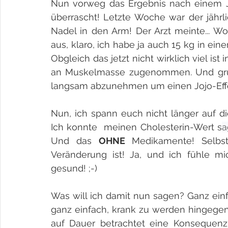
Nun vorweg das Ergebnis nach einem Jah
überrascht! Letzte Woche war der jährli
Nadel in den Arm! Der Arzt meinte... Wo
aus, klaro, ich habe ja auch 15 kg in e
Obgleich das jetzt nicht wirklich viel ist 
an Muskelmasse zugenommen. Und grund
langsam abzunehmen um einen Jojo-Eff
Nun, ich spann euch nicht länger auf die 
Ich konnte  meinen Cholesterin-Wert s
a
Und das 
OHNE 
Medikamente! Selbs
Veränderung ist! Ja, und ich fühle m
gesund! ;-) 
Was will ich damit nun sagen? Ganz einf
ganz einfach, krank zu werden hingegen 
auf Dauer betrachtet eine Konsequenz. 